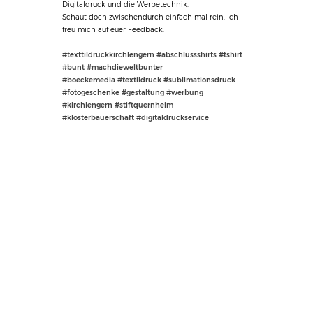
Digitaldruck und die Werbetechnik.
Schaut doch zwischendurch einfach mal rein. Ich
freu mich auf euer Feedback.
#texttildruckkirchlengern #abschlussshirts #tshirt
#bunt #machdieweltbunter
#boeckemedia #textildruck #sublimationsdruck
#fotogeschenke #gestaltung #werbung
#kirchlengern #stiftquernheim
#klosterbauerschaft #digitaldruckservice